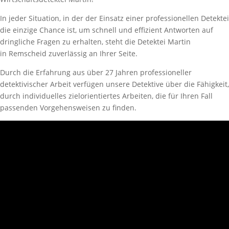
In jeder Situation, in der der Einsatz einer professionellen Detektei
die einzige Chance ist, um schnell und effizient Antworten auf
dringliche Fragen zu erhalten, steht die Detektei Martin
in Remscheid zuverlässig an Ihrer Seite.
Durch die Erfahrung aus über 27 Jahren professioneller
detektivischer Arbeit verfügen unsere Detektive über die Fähigkeit,
durch individuelles zielorientiertes Arbeiten, die für Ihren Fall
passenden Vorgehensweisen zu finden.